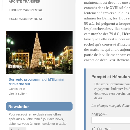
APONTE TRANSFER
maintenant est devenue une 
entamés dans le XVIII siècle
LUXURY CAR RENTAL
lentement à travers quelques
admirer les Bains, les Trous e
EXCURSION BY BOAT
80 a.C. lui peignent à fresqu
les planchers des villas susc
catastrophe des 79 d.C.,
Hér
lave qu'on elle s'est successi
roche) qu'a conservé d'intact
des maisons, qui ancre aujour
partie de la ville est encore 
encore de découvrir. Reviens 
Pompéi et Hércula
Sorrento programma di M’Illumini
d’Inverno VIII
Utilisez ce formulaire po
engageante. Indiquez les d
Continuer »
dont vous avez besoin, un
Lire la suite »
délais.
Les champs marqués d'une a
Pour recevoir en exclusive nos offres
PRÉNOM*
spéciales ou être tenu à jour des news,
abbonez-vous à notre newsletter gratuite!
TÉLÉPHONE