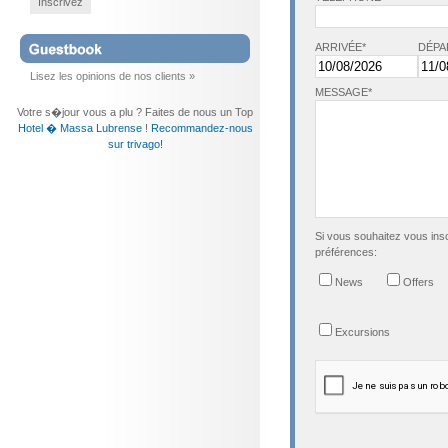
Inscrivez
ARRIVÉE*
DÉPA
Lisez les opinions de nos clients »
MESSAGE*
Votre s�jour vous a plu ? Faites de nous un Top
Hotel � Massa Lubrense
!
Recommandez-nous
sur trivago!
Si vous souhaitez vous insc
préférences:
News
Offers
Excursions