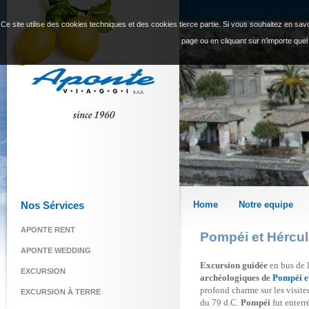
Pompéi et Hérculanem: les creusemnt
Ce site utilise des cookies techniques et des cookies tierce partie. Si vous souhaitez en savoi
page ou en cliquant sur n’importe quel
Nos Sérvices
Home
Notre equipe
APONTE RENT
Pompéi et Hércu
APONTE WEDDING
Excursion guidée
en bus de l
EXCURSION
archéologiques de
Pompéi e
profond charme sur les visite
EXCURSION À TERRE
du 79 d.C.
Pompéi
fut enterr