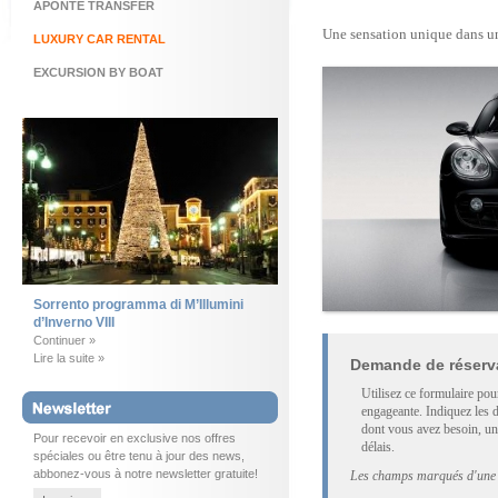
APONTE TRANSFER
Une sensation unique dans un
LUXURY CAR RENTAL
EXCURSION BY BOAT
Sorrento programma di M’Illumini
d’Inverno VIII
Continuer »
Lire la suite »
Demande de réserva
Utilisez ce formulaire po
engageante. Indiquez les d
dont vous avez besoin, un
Pour recevoir en exclusive nos offres
délais.
spéciales ou être tenu à jour des news,
abbonez-vous à notre newsletter gratuite!
Les champs marqués d'une a