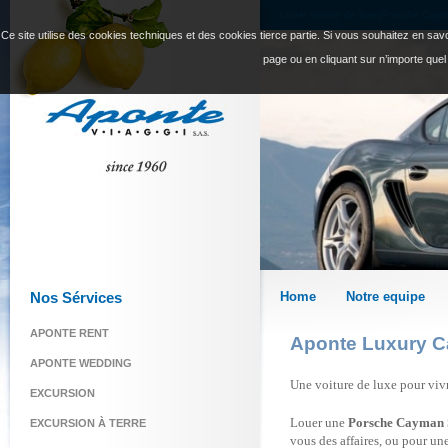
Louer voiture de luxe|Porsche Cay
Ce site utilise des cookies techniques et des cookies tierce partie. Si vous souhaitez en savoi
page ou en cliquant sur n’importe quel
Nos Sérvices
Home
Notre equipe
APONTE RENT
Aponte Luxury C
APONTE WEDDING
Une voiture de luxe pour viv
EXCURSION
Louer une
Porsche Cayman 
EXCURSION À TERRE
vous des affaires, ou pour un