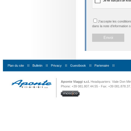
J’accepte les condition
dans la note d’information s
Plan du site
|
Bulletin
|
Privacy
|
Guestbook
|
Partenaire
|
Aponte Viaggi s.r.l.
Headquarters: Viale Don Minz
Phone: +39 081.807.44.55 - Fax: +39 081.878.37.