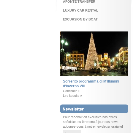
APONTE TRANSFER
LUXURY CAR RENTAL
EXCURSION BY BOAT
Sorrento programma di M’Illumini
d’Inverno VIII
Continuer »
Lire la suite »
Pour recevoir en exclusive nos offres
spéciales ou être tenu à jour des news,
abbonez-vous à notre newsletter gratuite!