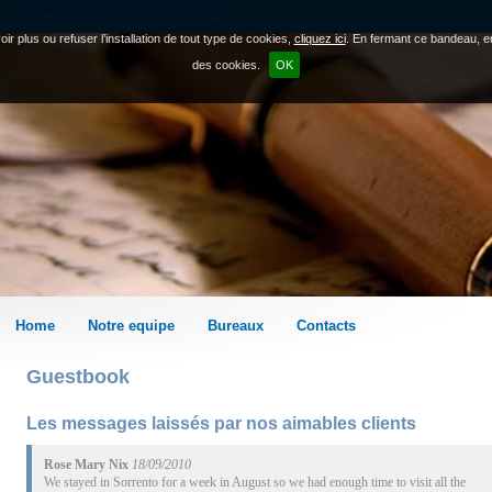
Aponte Viaggi Guestbook|Aponte Viaggi|
ir plus ou refuser l’installation de tout type de cookies,
cliquez ici
. En fermant ce bandeau, en
des cookies.
OK
Home
Notre equipe
Bureaux
Contacts
Guestbook
Les messages laissés par nos aimables clients
Rose Mary Nix
18/09/2010
We stayed in Sorrento for a week in August so we had enough time to visit all the