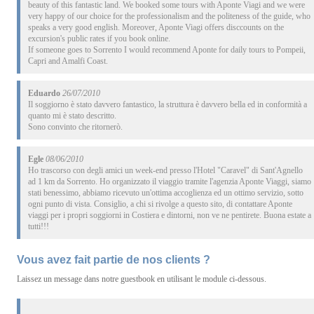
beauty of this fantastic land. We booked some tours with Aponte Viagi and we were
very happy of our choice for the professionalism and the politeness of the guide, who
speaks a very good english. Moreover, Aponte Viagi offers disccounts on the
excursion's public rates if you book online.
If someone goes to Sorrento I would recommend Aponte for daily tours to Pompeii,
Capri and Amalfi Coast.
Eduardo
26/07/2010
Il soggiorno è stato davvero fantastico, la struttura è davvero bella ed in conformità a
quanto mi è stato descritto.
Sono convinto che ritornerò.
Egle
08/06/2010
Ho trascorso con degli amici un week-end presso l'Hotel "Caravel" di Sant'Agnello
ad 1 km da Sorrento. Ho organizzato il viaggio tramite l'agenzia Aponte Viaggi, siamo
stati benessimo, abbiamo ricevuto un'ottima accoglienza ed un ottimo servizio, sotto
ogni punto di vista. Consiglio, a chi si rivolge a questo sito, di contattare Aponte
viaggi per i propri soggiorni in Costiera e dintorni, non ve ne pentirete. Buona estate a
tutti!!!
Vous avez fait partie de nos clients ?
Laissez un message dans notre guestbook en utilisant le module ci-dessous.