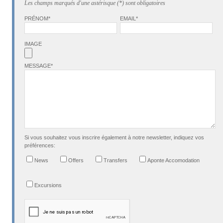
Les champs marqués d'une astérisque (*) sont obligatoires
PRÉNOM*
EMAIL*
IMAGE
MESSAGE*
Si vous souhaitez vous inscrire également à notre newsletter, indiquez vos
préférences:
News
Offers
Transfers
Aponte Accomodation
Excursions