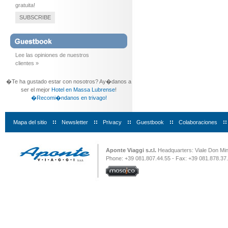
gratuita!
SUBSCRIBE
Lee las opiniones de nuestros
clientes »
�Te ha gustado estar con nosotros? Ay�danos a
ser el mejor
Hotel en Massa Lubrense
!
�Recomi�ndanos en trivago!
Mapa del sitio
|
Newsletter
|
Privacy
|
Guestbook
|
Colaboraciones
|
Aponte Viaggi s.r.l.
Headquarters: Viale Don Minz
Phone: +39 081.807.44.55 - Fax: +39 081.878.37.