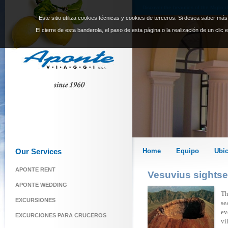
Discover the beauties of the Miglio
Este sitio utiliza cookies técnicas y cookies de terceros. Si desea saber má
Operator|
El cierre de esta banderola, el paso de esta página o la realización de un clic
Our Services
Home
Equipo
Ubi
APONTE RENT
Vesuvius sights
APONTE WEDDING
Th
EXCURSIONES
se
ev
EXCURCIONES PARA CRUCEROS
vi