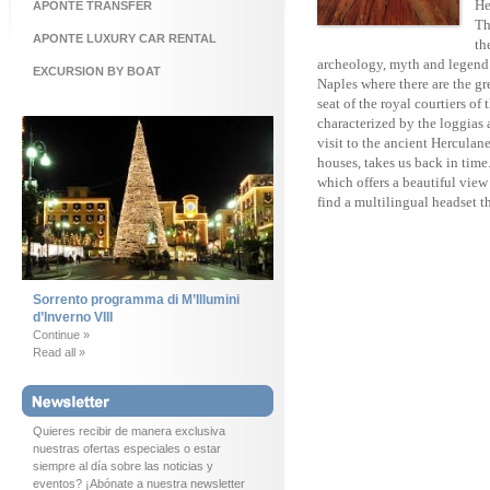
He
APONTE TRANSFER
Th
APONTE LUXURY CAR RENTAL
th
archeology, myth and legend. 
EXCURSION BY BOAT
Naples where there are the gr
seat of the royal courtiers o
characterized by the loggias
visit to the ancient Hercula
houses, takes us back in time.
which offers a beautiful view
find a multilingual headset th
Sorrento programma di M’Illumini
d’Inverno VIII
Continue »
Read all »
Quieres recibir de manera exclusiva
nuestras ofertas especiales o estar
siempre al día sobre las noticias y
eventos? ¡Abónate a nuestra newsletter