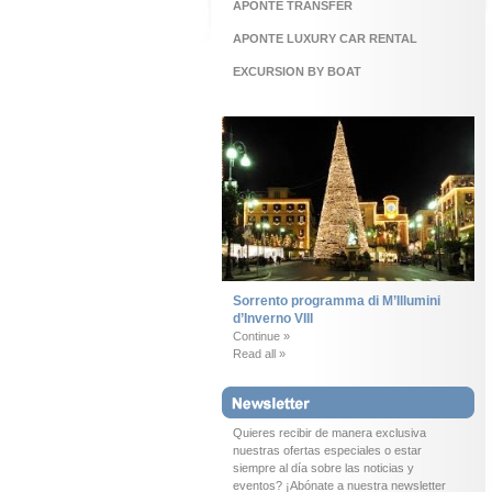
APONTE TRANSFER
APONTE LUXURY CAR RENTAL
EXCURSION BY BOAT
Sorrento programma di M’Illumini
d’Inverno VIII
Continue »
Read all »
Quieres recibir de manera exclusiva
nuestras ofertas especiales o estar
siempre al día sobre las noticias y
eventos? ¡Abónate a nuestra newsletter