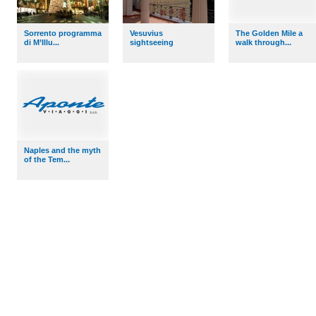
Sorrento programma
Vesuvius
The Golden Mile a
di M’Illu...
sightseeing
walk through...
Naples and the myth
of the Tem...