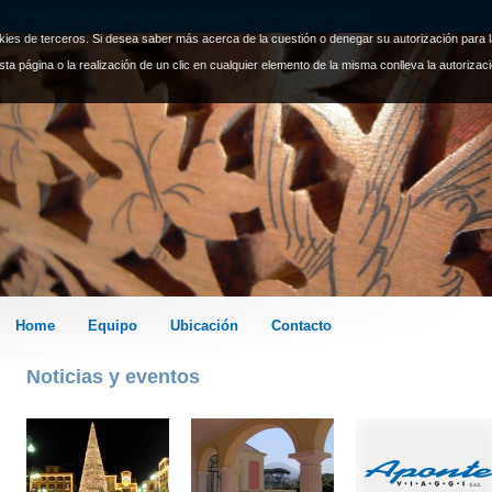
Eventos y novidad Costa Amalfitana|Movida y noches|Aponte Viaggi|
ookies de terceros. Si desea saber más acerca de la cuestión o denegar su autorización para 
sta página o la realización de un clic en cualquier elemento de la misma conlleva la autorizac
Home
Equipo
Ubicación
Contacto
Noticias y eventos