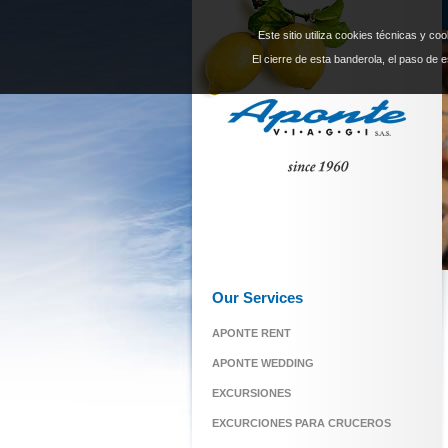
Este sitio utiliza cookies técnicas y c
El cierre de esta banderola, el paso de e
Our Services
APONTE RENT
APONTE WEDDING
EXCURSIONES
EXCURCIONES PARA CRUCEROS