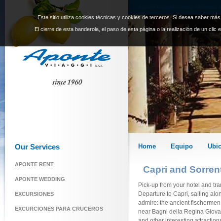
Aponte Viaggi Incoming Peninsula d
Este sitio utiliza cookies técnicas y cookies de terceros. Si desea saber má
Viaggi|
El cierre de esta banderola, el paso de esta página o la realización de un clic
Our Services
Home
Equipo
Ubi
APONTE RENT
Capri and Sorren
APONTE WEDDING
Pick-up from your hotel and tran
Departure to Capri, sailing alo
EXCURSIONES
admire: the ancient fischermen 
EXCURCIONES PARA CRUCEROS
near Bagni della Regina Giovann
and other interesting attraction