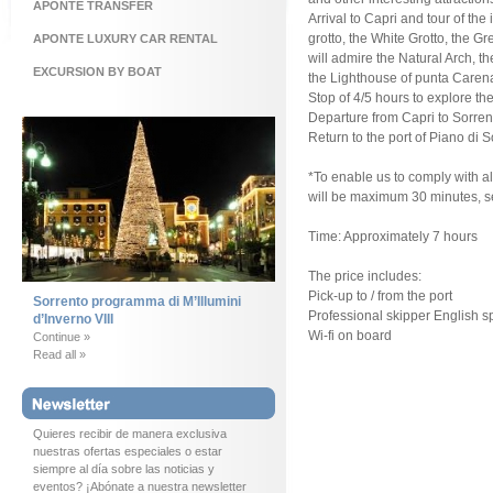
APONTE TRANSFER
Arrival to Capri and tour of the
grotto, the White Grotto, the G
APONTE LUXURY CAR RENTAL
will admire the Natural Arch, t
EXCURSION BY BOAT
the Lighthouse of punta Caren
Stop of 4/5 hours to explore the
Departure from Capri to Sorren
Return to the port of Piano di S
*To enable us to comply with all
will be maximum 30 minutes, se
Time: Approximately 7 hours
The price includes:
Pick-up to / from the port
Sorrento programma di M’Illumini
Professional skipper English 
d’Inverno VIII
Wi-fi on board
Continue »
Read all »
Quieres recibir de manera exclusiva
nuestras ofertas especiales o estar
siempre al día sobre las noticias y
eventos? ¡Abónate a nuestra newsletter