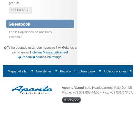
gratuita!
SUBSCRIBE
Lee las opiniones de nuestros
clientes »
�Te ha gustado estar con nosotros? Ay�danos a
ser el mejor
Hotel en Massa Lubrense
!
�Recomi�ndanos en trivago!
Mapa del sitio
|
Newsletter
|
Privacy
|
Guestbook
|
Colaboraciones
|
Aponte Viaggi s.r.l.
Headquarters: Viale Don Minz
Phone: +39 081.807.44.55 - Fax: +39 081.878.37.