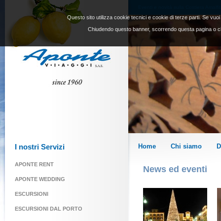
Eventi e novità sulla Costiera Amalfi
Questo sito utilizza cookie tecnici e cookie di terze parti. Se vuo
Chiudendo questo banner, scorrendo questa pagina o cl
I nostri Servizi
Home
Chi siamo
D
APONTE RENT
News ed eventi
APONTE WEDDING
ESCURSIONI
ESCURSIONI DAL PORTO