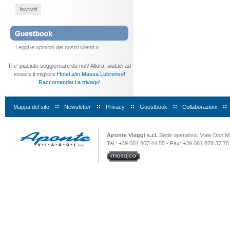
Iscriviti
Leggi le opinioni dei nostri clienti »
Ti e' piaciuto soggiornare da noi? Allora, aiutaci ad
essere il migliore
Hotel a/in Massa Lubrense
!
Raccomandaci a trivago!
Mappa del sito
|
Newsletter
|
Privacy
|
Guestbook
|
Collaborazioni
|
Aponte Viaggi s.r.l.
Sede operativa: Viale Don Mi
Tel.: +39 081.807.44.55 - Fax: +39 081.878.37.78 