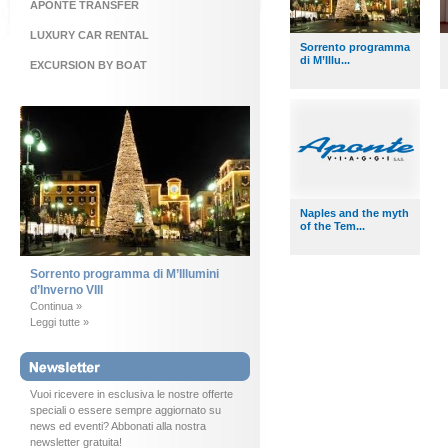
APONTE TRANSFER
LUXURY CAR RENTAL
Sorrento programma
di M’Illu...
EXCURSION BY BOAT
Naples and the myth
of the Tem...
Sorrento programma di M’Illumini
d’Inverno VIII
Continua »
Leggi tutte »
Vuoi ricevere in esclusiva le nostre offerte
speciali o essere sempre aggiornato su
news ed eventi? Abbonati alla nostra
newsletter gratuita!