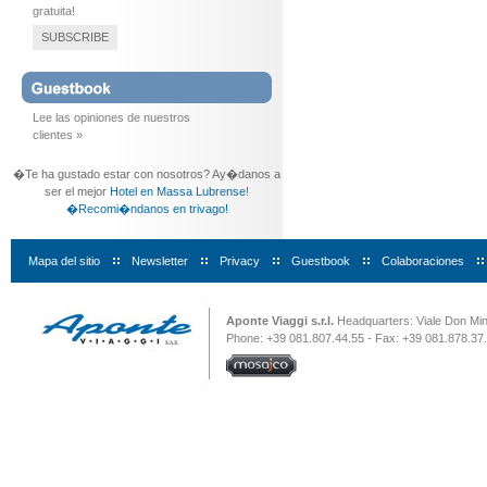
gratuita!
SUBSCRIBE
Lee las opiniones de nuestros
clientes »
�Te ha gustado estar con nosotros? Ay�danos a
ser el mejor
Hotel en Massa Lubrense
!
�Recomi�ndanos en trivago!
Mapa del sitio
|
Newsletter
|
Privacy
|
Guestbook
|
Colaboraciones
|
Aponte Viaggi s.r.l.
Headquarters: Viale Don Minz
Phone: +39 081.807.44.55 - Fax: +39 081.878.37.