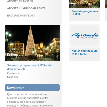
APONTE TRANSFER
APONTE LUXURY CAR RENTAL
Sorrento programma
di M’Illu...
EXCURSION BY BOAT
Naples and the myth
of the Tem...
Sorrento programma di M’Illumini
d’Inverno VIII
Continue »
Read all »
Quieres recibir de manera exclusiva
nuestras ofertas especiales o estar
siempre al día sobre las noticias y
eventos? ¡Abónate a nuestra newsletter