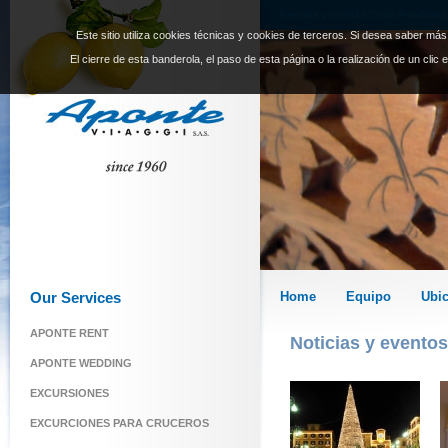
Eventos y novidad Costa Amalfitana
Este sitio utiliza cookies técnicas y cookies de terceros. Si desea saber má
El cierre de esta banderola, el paso de esta página o la realización de un clic
Our Services
Home
Equipo
Ubi
APONTE RENT
Noticias y eventos
APONTE WEDDING
EXCURSIONES
EXCURCIONES PARA CRUCEROS