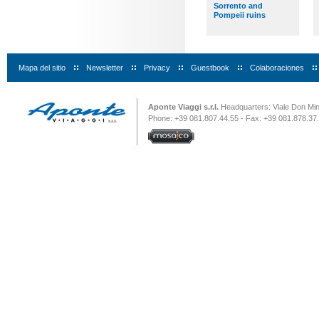
Sorrento and
Pompeii ruins
Mapa del sitio
|
Newsletter
|
Privacy
|
Guestbook
|
Colaboraciones
|
Aponte Viaggi s.r.l.
Headquarters: Viale Don Minz
Phone: +39 081.807.44.55 - Fax: +39 081.878.37.