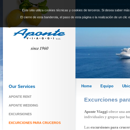
Excurciones para crucero|Aponte Vi
Este sitio utiliza cookies técnicas y cookies de terceros. Si desea saber má
El cierre de esta banderola, el paso de esta página o la realización de un clic
Our Services
Home
Equipo
Ubi
APONTE RENT
Excurciones par
APONTE WEDDING
Aponte Viaggi
ofrece una am
EXCURSIONES
individuales y grupos que ha
EXCURCIONES PARA CRUCEROS
Las
excursiones para cruce