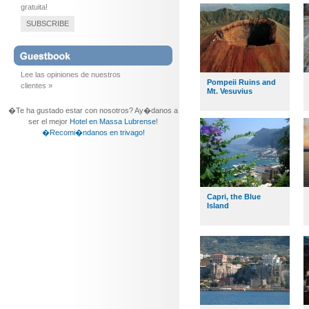
gratuita!
SUBSCRIBE
Lee las opiniones de nuestros
Pompeii Ruins and
clientes »
Mt. Vesuvius
�Te ha gustado estar con nosotros? Ay�danos a
ser el mejor
Hotel en Massa Lubrense
!
�Recomi�ndanos en trivago!
Capri, the Blue
Island