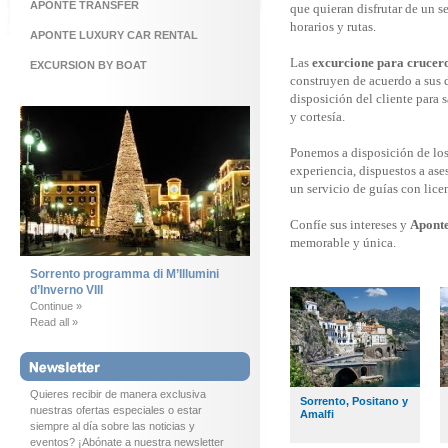
APONTE TRANSFER
que quieran disfrutar de un s
horarios y rutas.
APONTE LUXURY CAR RENTAL
Las
excurcione para crucer
EXCURSION BY BOAT
construyen de acuerdo a sus 
disposición del cliente para 
y cortesía.
Ponemos a disposición de los
experiencia, dispuestos a ase
un servicio de guías con lice
Confíe sus intereses y
Aponte
memorable y única.
Sorrento programma di M’Illumini
d’Inverno VIII
Continue »
Read all »
Quieres recibir de manera exclusiva
Sorrento, Positano y
nuestras ofertas especiales o estar
Amalfi
siempre al día sobre las noticias y
eventos? ¡Abónate a nuestra newsletter