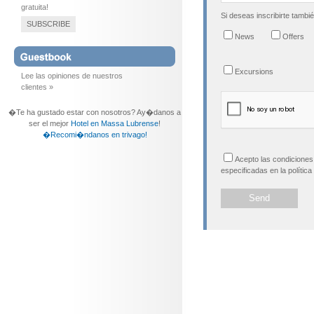
gratuita!
Si deseas inscribirte tambi
SUBSCRIBE
News
Offers
Excursions
Lee las opiniones de nuestros
clientes »
�Te ha gustado estar con nosotros? Ay�danos a
ser el mejor
Hotel en Massa Lubrense
!
�Recomi�ndanos en trivago!
Acepto las condiciones 
especificadas en la política