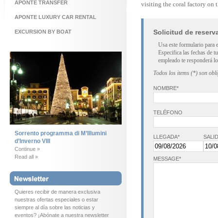
APONTE TRANSFER
visiting the coral factory on 
APONTE LUXURY CAR RENTAL
Solicitud de reserv
EXCURSION BY BOAT
Usa este formulario para 
Especifica las fechas de t
empleado te responderá lo
Todos los items (*) son obl
NOMBRE*
TELÉFONO
Sorrento programma di M’Illumini
LLEGADA*
SALID
d’Inverno VIII
Continue »
Read all »
MESSAGE*
Quieres recibir de manera exclusiva
nuestras ofertas especiales o estar
siempre al día sobre las noticias y
eventos? ¡Abónate a nuestra newsletter