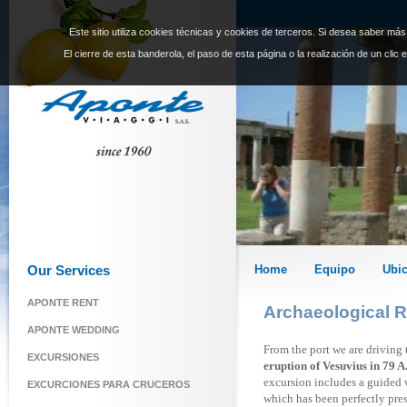
Visit Pompeii|Shore excursion|Apont
Este sitio utiliza cookies técnicas y cookies de terceros. Si desea saber má
El cierre de esta banderola, el paso de esta página o la realización de un clic
Our Services
Home
Equipo
Ubi
APONTE RENT
Archaeological R
APONTE WEDDING
From the port we are driving
EXCURSIONES
eruption of Vesuvius in 79 A
excursion includes a guided 
EXCURCIONES PARA CRUCEROS
which has been perfectly pres