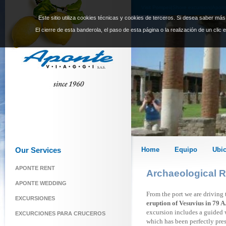
Visit Pompeii|Shore excursion|Apont
Este sitio utiliza cookies técnicas y cookies de terceros. Si desea saber má
El cierre de esta banderola, el paso de esta página o la realización de un clic
Our Services
Home
Equipo
Ubi
APONTE RENT
Archaeological R
APONTE WEDDING
From the port we are driving
EXCURSIONES
eruption of Vesuvius in 79 A
excursion includes a guided 
EXCURCIONES PARA CRUCEROS
which has been perfectly pres