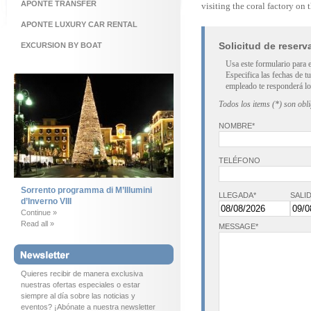
APONTE TRANSFER
visiting the coral factory on 
APONTE LUXURY CAR RENTAL
Solicitud de reserv
EXCURSION BY BOAT
Usa este formulario para 
Especifica las fechas de t
empleado te responderá lo
Todos los items (*) son obl
NOMBRE*
TELÉFONO
Sorrento programma di M’Illumini
LLEGADA*
SALID
d’Inverno VIII
Continue »
Read all »
MESSAGE*
Quieres recibir de manera exclusiva
nuestras ofertas especiales o estar
siempre al día sobre las noticias y
eventos? ¡Abónate a nuestra newsletter