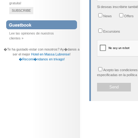
gratuita!
Si deseas inscribirte tambi
SUBSCRIBE
News
Offers
Excursions
Lee las opiniones de nuestros
clientes »
�Te ha gustado estar con nosotros? Ay�danos a
ser el mejor
Hotel en Massa Lubrense
!
�Recomi�ndanos en trivago!
Acepto las condiciones 
especificadas en la política