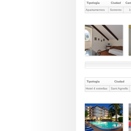
Tipologìa
Ciudad
Ca
Apartamentos
Sorrento
1
Tipologìa
Ciudad
Hotel 4 estrellas
Sant Agnello