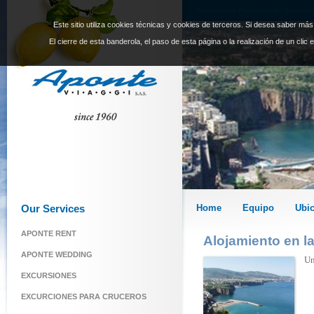
Alojamentos Penìnsula de Sorrento|
Este sitio utiliza cookies técnicas y cookies de terceros. Si desea saber má
El cierre de esta banderola, el paso de esta página o la realización de un clic
Our Services
Home
Equipo
Ubi
APONTE RENT
Alojamiento en l
APONTE WEDDING
Un
EXCURSIONES
EXCURCIONES PARA CRUCEROS