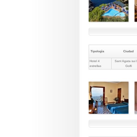
Tipologìa
Ciudad
Hotel 4
Sant Agata sui
estrellas
Golfi