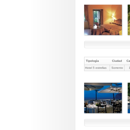
Tipologìa
Ciudad
C
Hotel 5 estrellas
Sorrento