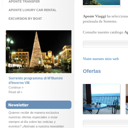
APONTE TRANSFER
APONTE LUXURY CAR RENTAL
Aponte Viaggi
ha selecciona
EXCURSION BY BOAT
península de Sorrento.
Consulte nuestro catálogo
A
Visite nuestro sitio web
Ofertas
Sorrento programma di M’Illumini
d’Inverno VIII
Continue »
Read all »
Quieres recibir de manera exclusiva
nuestras ofertas especiales o estar
siempre al día sobre las noticias y
eventos? ¡Abónate a nuestra newsletter