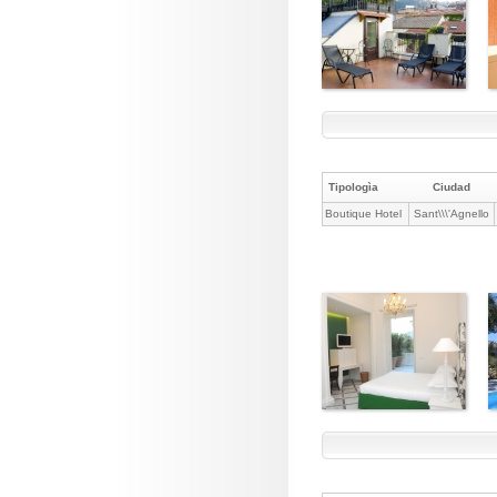
Tipologìa
Ciudad
Boutique Hotel
Sant\\\'Agnello