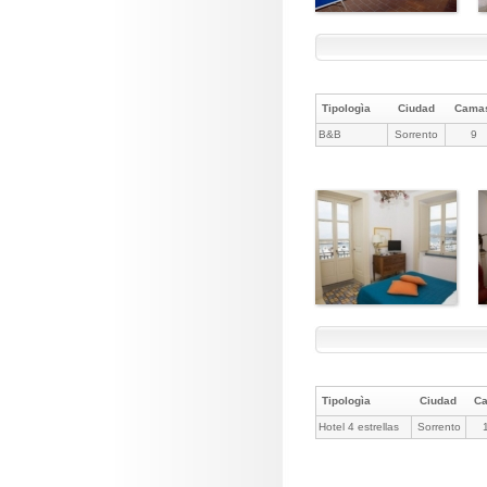
Tipologìa
Ciudad
Cama
B&B
Sorrento
9
Tipologìa
Ciudad
C
Hotel 4 estrellas
Sorrento