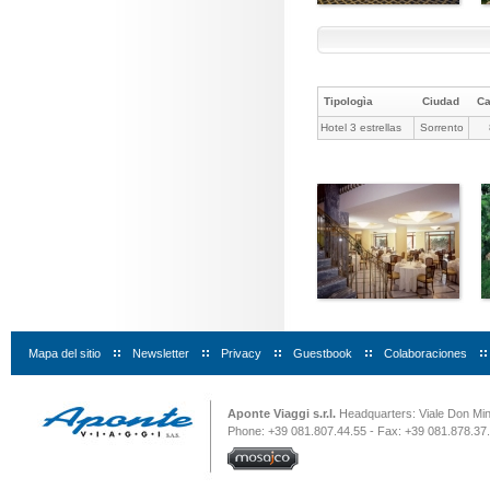
Tipologìa
Ciudad
C
Hotel 3 estrellas
Sorrento
Mapa del sitio
|
Newsletter
|
Privacy
|
Guestbook
|
Colaboraciones
|
Aponte Viaggi s.r.l.
Headquarters: Viale Don Minz
Phone: +39 081.807.44.55 - Fax: +39 081.878.37.